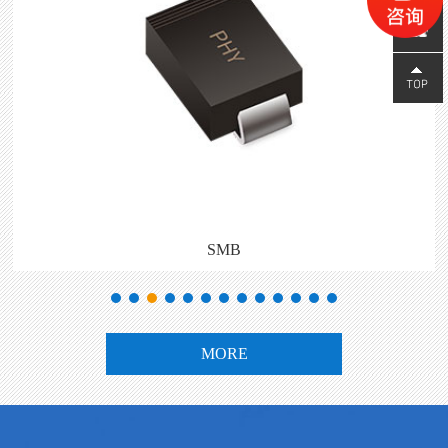
2355
SMB
MORE